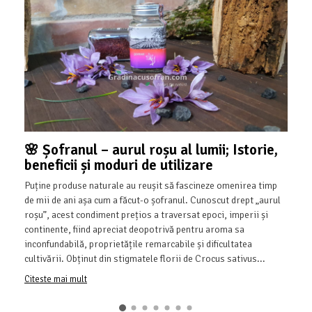
🌸 Șofranul – aurul roșu al lumii; Istorie,
beneficii și moduri de utilizare
Puține produse naturale au reușit să fascineze omenirea timp
de mii de ani așa cum a făcut-o șofranul. Cunoscut drept „aurul
roșu”, acest condiment prețios a traversat epoci, imperii și
continente, fiind apreciat deopotrivă pentru aroma sa
inconfundabilă, proprietățile remarcabile și dificultatea
cultivării. Obținut din stigmatele florii de Crocus sativus...
Citeste mai mult