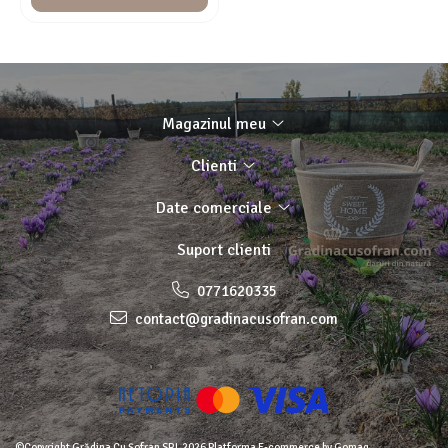
Magazinul meu
Clienti
Date comerciale
Suport clienti
0771620335
contact@gradinacusofran.com
©Copyright Grădina Cu Șofran SRL 2026
Platforma E-commerce by Gomag