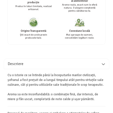
al alimentelor
producție
Arome reale, exact cum le oferă
Produs în loturi limitate, realizat
natura. O alegere conștientă
artizanal.
pentru sănătarea ta.
Origine Transparentă
Conexiune locală
Știi exact de unde provin
Mai aproape de oameni,
produsele tale.
consolidăm legături reale.
Descriere
Cu o istorie ce se întinde până la începuturile marilor civilizații,
șofranul a fost prețuit de-a lungul timpului atât pentru virtuțile sale
culinare, cât și pentru utilizările sale tradiționale în scop terapeutic.
Aroma sa este inconfundabilă: o combinație fină, dar intensă, de
miere și fân uscat, completată de note calde și ușor pământii.