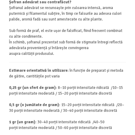
Șofran adevărat sau contrafăcut?
Șofranul adevărat se recunoaște prin culoarea intensă, aroma
puternică și filamentul subțire, în timp ce falsurile au adesea culori
palide, aromă fadă sau sunt amestecate cu alte plante.
Sub formă de praf, el este ușor de falsificat, fiind frecvent combinat
cu alte condimente.
În schimb, șofranul prezentat sub formă de stigmate întregi reflectă
adevărata proveniență și întărește convingerea
asupra calității produsului.
Estimare orientativă în utilizare:
în funcție de preparat și metoda
de gătire, cantitățile pot varia
0,25 gr (un sfert de gram):
8–10 porții intensitate ridicată /10–15
porții intensitate moderată / 15–20 porții intensitate discretă
0,5 gr (o jumătate de gram):
15–20 porții intensitate ridicată /20–
30 porții intensitate moderată / 30–40 porții intensitate discretă
1 gr (un gram):
30–40 porții intensitate ridicată /40–50
porții intensitate moderată / 50–60 porții intensitate discretă