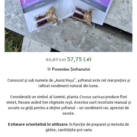
57,75 Lei
61,87 Lei
🌸
Povestea Șofranului
Cunoscut și sub numele de „Aurul Roșu”, șofranul este cel mai prețios și
rafinat condiment natural din lume.
Considerată un simbol al luminii, planta
Crocus sativus
produce flori
violet, fiecare având trei stigmate roșii. Acestea sunt recoltate manual și
uscate cu grijă pentru a obține șofranul – un condiment rar, apreciat de
secole.
Estimare orientativă în utilizare:
în funcție de preparat și metoda de
gătire, cantitățile pot varia