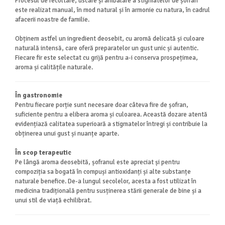
Procesul de recoltare, uscare și ambalare a stigmatelor de șofran
este realizat manual, în mod natural și în armonie cu natura, în cadrul
afacerii noastre de familie.
Obținem astfel un ingredient deosebit, cu aromă delicată și culoare
naturală intensă, care oferă preparatelor un gust unic și autentic.
Fiecare fir este selectat cu grijă pentru a-i conserva prospețimea,
aroma și calitățile naturale.
În gastronomie
Pentru fiecare porție sunt necesare doar câteva fire de șofran,
suficiente pentru a elibera aroma și culoarea. Această dozare atentă
evidențiază calitatea superioară a stigmatelor întregi și contribuie la
obținerea unui gust și nuanțe aparte.
În scop terapeutic
Pe lângă aroma deosebită, șofranul este apreciat și pentru
compoziția sa bogată în compuși antioxidanți și alte substanțe
naturale benefice. De-a lungul secolelor, acesta a fost utilizat în
medicina tradițională pentru susținerea stării generale de bine și a
unui stil de viață echilibrat.