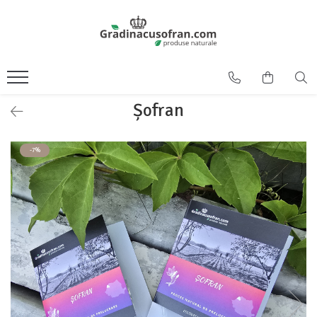
Șofran
-7%